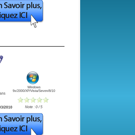
Windows
9x/2000/XP/Vista/Seven/8/10
dans
Note : 0 / 5
03/2010