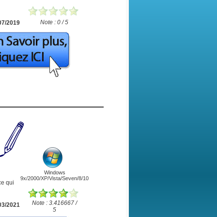
Note : 0 / 5
07/2019
Windows
9x/2000/XP/Vista/Seven/8/10
ce qui
Note : 3.416667 /
03/2021
5