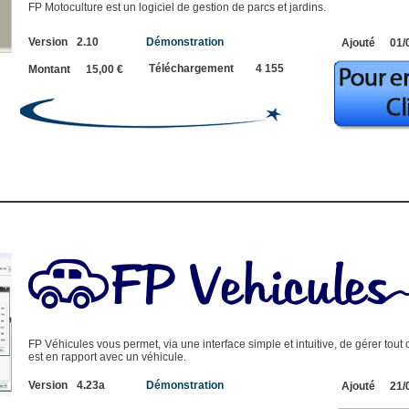
FP Motoculture est un logiciel de gestion de parcs et jardins.
Version
2.10
Démonstration
Ajouté
01/
Téléchargement
4 155
Montant
15,00 €
FP Véhicules vous permet, via une interface simple et intuitive, de gérer tout 
est en rapport avec un véhicule.
Version
4.23a
Démonstration
Ajouté
21/