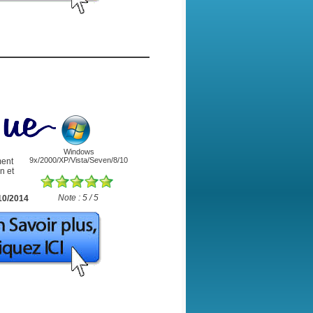
Windows
9x/2000/XP/Vista/Seven/8/10
ment
n et
Note : 5 / 5
10/2014